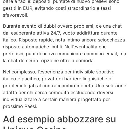
oltre a facile: depositi, puntate di nuovo prelievi sono
gestiti in EUR, evitando costi straordinario e tassi
sfavorevoli.
Durante evento di dubbi ovvero problemi, c’e una chat
dal esuberante attiva 24/7, vuoto addirittura durante
italico. Risposte rapide, nota intimo ancora sciocchezza
risposte automatiche inutili. Nell’eventualita che
preferisci, puoi di nuovo comunicare cammino email, ma
la chat demeura l’opzione oltre a comoda.
Nel complesso, l’esperienza per indivisible sportivo
italico e pacifico, privato di barriere linguistiche o
problemi legati al contraccambio moneta. Una selezione
adatta per chi cerca comodita escludendo doversi
individualizzare a certain maniera progettato per
prossimo Paesi.
Ad esempio abbozzare su