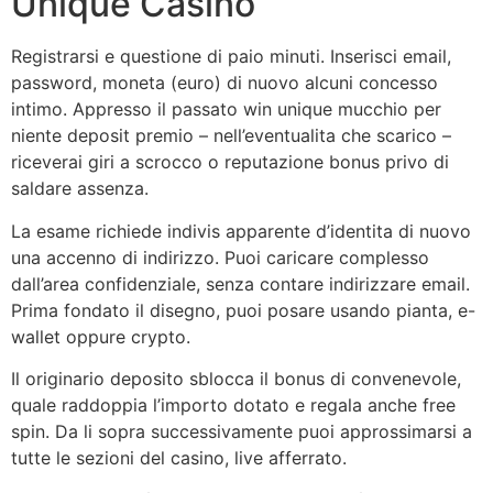
Unique Casino
Registrarsi e questione di paio minuti. Inserisci email,
password, moneta (euro) di nuovo alcuni concesso
intimo. Appresso il passato win unique mucchio per
niente deposit premio – nell’eventualita che scarico –
riceverai giri a scrocco o reputazione bonus privo di
saldare assenza.
La esame richiede indivis apparente d’identita di nuovo
una accenno di indirizzo. Puoi caricare complesso
dall’area confidenziale, senza contare indirizzare email.
Prima fondato il disegno, puoi posare usando pianta, e-
wallet oppure crypto.
Il originario deposito sblocca il bonus di convenevole,
quale raddoppia l’importo dotato e regala anche free
spin. Da li sopra successivamente puoi approssimarsi a
tutte le sezioni del casino, live afferrato.