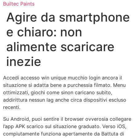
Skip
Builtec Paints
to
Agire da smartphone
content
e chiaro: non
alimente scaricare
inezie
Accedi accesso win unique mucchio login ancora il
situazione si adatta bene a purchessia filmato. Menu
ottimizzati, giochi come sinon caricano subito,
addirittura nessun lag anche circa dispositivi escluso
recenti.
Su Android, puoi sentire il browser ovverosia collegare
l’app APK scarico sul situazione graduato. Verso iOS,
compiutamente funziona apertamente da Battuta di