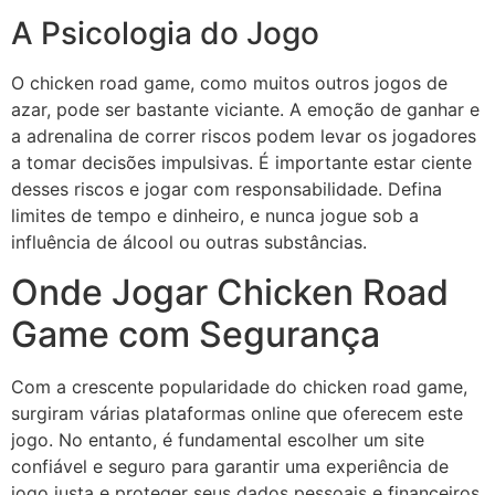
A Psicologia do Jogo
O chicken road game, como muitos outros jogos de
azar, pode ser bastante viciante. A emoção de ganhar e
a adrenalina de correr riscos podem levar os jogadores
a tomar decisões impulsivas. É importante estar ciente
desses riscos e jogar com responsabilidade. Defina
limites de tempo e dinheiro, e nunca jogue sob a
influência de álcool ou outras substâncias.
Onde Jogar Chicken Road
Game com Segurança
Com a crescente popularidade do chicken road game,
surgiram várias plataformas online que oferecem este
jogo. No entanto, é fundamental escolher um site
confiável e seguro para garantir uma experiência de
jogo justa e proteger seus dados pessoais e financeiros.