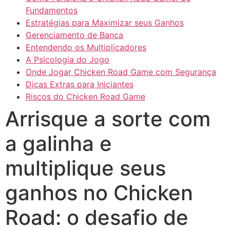
Fundamentos
Estratégias para Maximizar seus Ganhos
Gerenciamento de Banca
Entendendo os Multiplicadores
A Psicologia do Jogo
Onde Jogar Chicken Road Game com Segurança
Dicas Extras para Iniciantes
Riscos do Chicken Road Game
Arrisque a sorte com
a galinha e
multiplique seus
ganhos no Chicken
Road: o desafio de