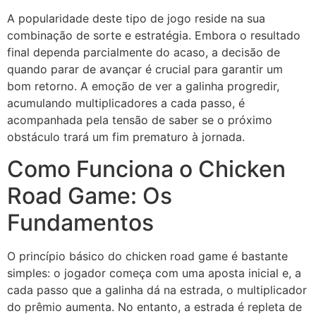
A popularidade deste tipo de jogo reside na sua
combinação de sorte e estratégia. Embora o resultado
final dependa parcialmente do acaso, a decisão de
quando parar de avançar é crucial para garantir um
bom retorno. A emoção de ver a galinha progredir,
acumulando multiplicadores a cada passo, é
acompanhada pela tensão de saber se o próximo
obstáculo trará um fim prematuro à jornada.
Como Funciona o Chicken
Road Game: Os
Fundamentos
O princípio básico do chicken road game é bastante
simples: o jogador começa com uma aposta inicial e, a
cada passo que a galinha dá na estrada, o multiplicador
do prêmio aumenta. No entanto, a estrada é repleta de