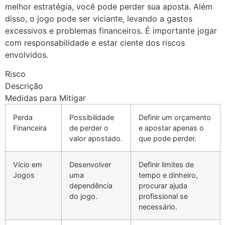
melhor estratégia, você pode perder sua aposta. Além
disso, o jogo pode ser viciante, levando a gastos
excessivos e problemas financeiros. É importante jogar
com responsabilidade e estar ciente dos riscos
envolvidos.
Risco
Descrição
Medidas para Mitigar
Perda
Possibilidade
Definir um orçamento
Financeira
de perder o
e apostar apenas o
valor apostado.
que pode perder.
Vício em
Desenvolver
Definir limites de
Jogos
uma
tempo e dinheiro,
dependência
procurar ajuda
do jogo.
profissional se
necessário.