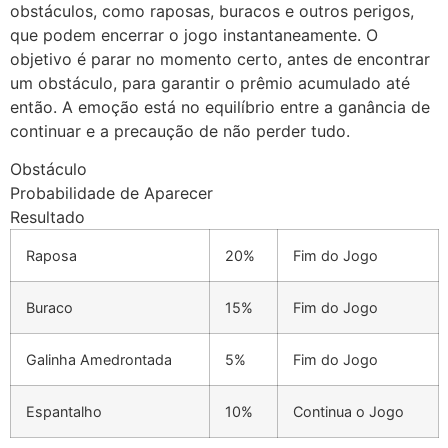
obstáculos, como raposas, buracos e outros perigos,
que podem encerrar o jogo instantaneamente. O
objetivo é parar no momento certo, antes de encontrar
um obstáculo, para garantir o prêmio acumulado até
então. A emoção está no equilíbrio entre a ganância de
continuar e a precaução de não perder tudo.
Obstáculo
Probabilidade de Aparecer
Resultado
Raposa
20%
Fim do Jogo
Buraco
15%
Fim do Jogo
Galinha Amedrontada
5%
Fim do Jogo
Espantalho
10%
Continua o Jogo