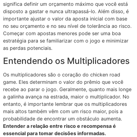
significa definir um orçamento máximo que você está
disposto a gastar e nunca ultrapassá-lo. Além disso, é
importante ajustar o valor da aposta inicial com base
no seu orçamento e no seu nível de tolerância ao risco.
Começar com apostas menores pode ser uma boa
estratégia para se familiarizar com o jogo e minimizar
as perdas potenciais.
Entendendo os Multiplicadores
Os multiplicadores são o coração do chicken road
game. Eles determinam o valor do prêmio que você
recebe ao parar o jogo. Geralmente, quanto mais longe
a galinha avança na estrada, maior o multiplicador. No
entanto, é importante lembrar que os multiplicadores
mais altos também vêm com um risco maior, pois a
probabilidade de encontrar um obstáculo aumenta.
Entender a relação entre risco e recompensa é
essencial para tomar decisões informadas.