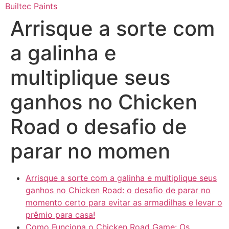
Skip
Builtec Paints
to
Arrisque a sorte com
content
a galinha e
multiplique seus
ganhos no Chicken
Road o desafio de
parar no momen
Arrisque a sorte com a galinha e multiplique seus
ganhos no Chicken Road: o desafio de parar no
momento certo para evitar as armadilhas e levar o
prêmio para casa!
Como Funciona o Chicken Road Game: Os