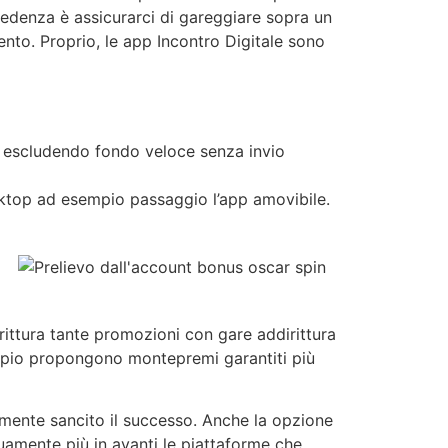
cedenza è assicurarci di gareggiare sopra un
ento. Proprio, le app Incontro Digitale sono
a escludendo fondo veloce senza invio
desktop ad esempio passaggio l’app amovibile.
rittura tante promozioni con gare addirittura
empio propongono montepremi garantiti più
tamente sancito il successo. Anche la opzione
amente più in avanti le piattaforme che