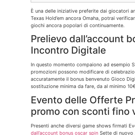
È una delle iniziative preferite dai giocator
Texas Hold’em ancora Omaha, potrai verificar
giochi ancora popolari di continuamente.
Prelievo dall’account 
Incontro Digitale
In questo momento compaiono ad esempio Sta
promozioni possono modificare di celebrazione
accuratamente il bonus benvenuto Gioco Digita
sostituzione minima da fare, da al minimo 10€
Evento delle Offerte P
promo con sconti fino 
Presenti anche diversi game shows firmati E
dall’account bonus oscar spin
Sette di nuovo A