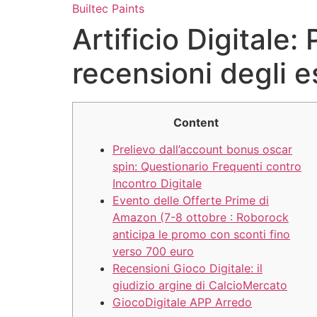
Skip
Builtec Paints
to
Artificio Digitale
content
recensioni degli e
Content
Prelievo dall’account bonus oscar
spin: Questionario Frequenti contro
Incontro Digitale
Evento delle Offerte Prime di
Amazon (7-8 ottobre : Roborock
anticipa le promo con sconti fino
verso 700 euro
Recensioni Gioco Digitale: il
giudizio argine di CalcioMercato
GiocoDigitale APP Arredo