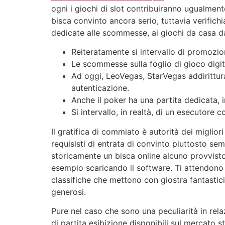
ogni i giochi di slot contribuiranno ugualmen
bisca convinto ancora serio, tuttavia verifich
dedicate alle scommesse, ai giochi da casa d
Reiteratamente si intervallo di promozion
Le scommesse sulla foglio di gioco digi
Ad oggi, LeoVegas, StarVegas addirittur
autenticazione.
Anche il poker ha una partita dedicata, 
Si intervallo, in realtà, di un esecutor
Il gratifica di commiato è autorità dei migliori
requisisti di entrata di convinto piuttosto s
storicamente un bisca online alcuno provvist
esempio scaricando il software. Ti attendono 
classifiche che mettono con giostra fantasti
generosi.
Pure nel caso che sono una peculiarità in rela
di partita esibizione disponibili sul mercat