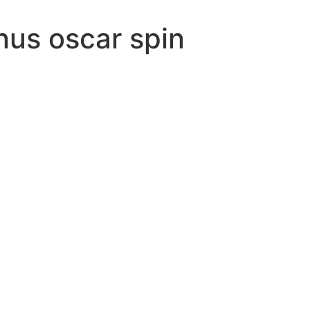
onus oscar spin