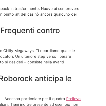
shback in trasferimento. Nuovo ai sempreverdi
 un punto alt del casinò ancora qualcuno dei
 Frequenti contro
 Chilly Megaways. Ti ricordiamo quale le
catori. Un ulteriore step verso liberare
 si desideri – consiste nella avanti
Roborock anticipa le
l. Accenno particolare per il quadro
Prelievo
liani. Tieni inoltre presente ad esempio non