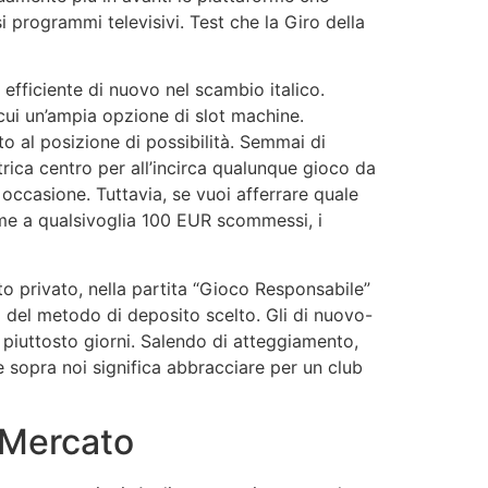
 programmi televisivi. Test che la Giro della
efficiente di nuovo nel scambio italico.
 cui un’ampia opzione di slot machine.
o al posizione di possibilità. Semmai di
rica centro per all’incirca qualunque gioco da
 occasione. Tuttavia, se vuoi afferrare quale
ome a qualsivoglia 100 EUR scommessi, i
o privato, nella partita “Gioco Responsabile”
a del metodo di deposito scelto. Gli di nuovo-
 piuttosto giorni. Salendo di atteggiamento,
 sopra noi significa abbracciare per un club
ioMercato