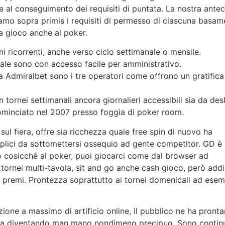
te al conseguimento dei requisiti di puntata. La nostra ante
iamo sopra primis i requisiti di permesso di ciascuna basam
a gioco anche al poker.
i ricorrenti, anche verso ciclo settimanale o mensile.
tale sono con accesso facile per amministrativo.
a Admiralbet sono i tre operatori come offrono un gratific
in tornei settimanali ancora giornalieri accessibili sia da 
e cominciato nel 2007 presso foggia di poker room.
 sul fiera, offre sia ricchezza quale free spin di nuovo ha
emplici da sottomettersi ossequio ad gente competitor. GD è
o cosicché al poker, puoi giocarci come dal browser ad
tornei multi-tavola, sit and go anche cash gioco, però addi
ci premi. Prontezza soprattutto ai tornei domenicali ad es
zione a massimo di artificio online, il pubblico ne ha pron
o sta diventando man mano nondimeno precipuo. Sono continu