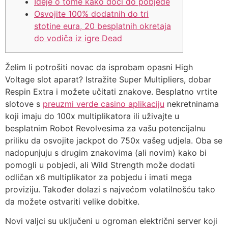
Ideje o tome kako doći do pobjede
Osvojite 100% dodatnih do tri
stotine eura, 20 besplatnih okretaja
do vodiča iz igre Dead
Želim li potrošiti novac da isprobam opasni High
Voltage slot aparat? Istražite Super Multipliers, dobar
Respin Extra i možete učitati znakove. Besplatno vrtite
slotove s
preuzmi verde casino aplikaciju
nekretninama
koji imaju do 100x multiplikatora ili uživajte u
besplatnim Robot Revolvesima za vašu potencijalnu
priliku da osvojite jackpot do 750x vašeg udjela.
Oba se
nadopunjuju s drugim znakovima (ali novim) kako bi
pomogli u pobjedi, ali Wild Strength može dodati
odličan x6 multiplikator za pobjedu i imati mega
proviziju. Također dolazi s najvećom volatilnošću tako
da možete ostvariti velike dobitke.
Novi valjci su uključeni u ogroman električni server koji