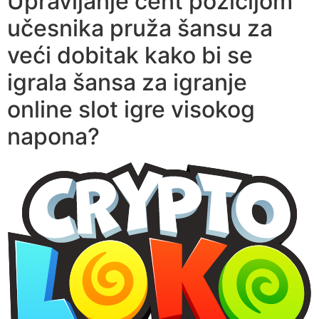
Upravljanje cent pozicijom
učesnika pruža šansu za
veći dobitak kako bi se
igrala šansa za igranje
online slot igre visokog
napona?