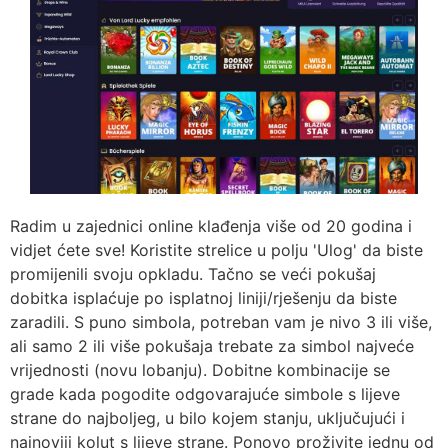
Radim u zajednici online klađenja više od 20 godina i
vidjet ćete sve! Koristite strelice u polju 'Ulog' da biste
promijenili svoju opkladu. Tačno se veći pokušaj
dobitka isplaćuje po isplatnoj liniji/rješenju da biste
zaradili. S puno simbola, potreban vam je nivo 3 ili više,
ali samo 2 ili više pokušaja trebate za simbol najveće
vrijednosti (novu lobanju). Dobitne kombinacije se
grade kada pogodite odgovarajuće simbole s lijeve
strane do najboljeg, u bilo kojem stanju, uključujući i
najnoviji kolut s lijeve strane. Ponovo proživite jednu od