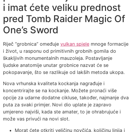
i imat ćete veliku prednost
pred Tomb Raider Magic Of
One’s Sword
Riječ “grobnica” omeđuje
vulkan spiele
mnoge formacije
i život, u rasponu od primitivnih grobnih gomila do
škakljivih monumentalnih mauzoleja. Postavljanje
ljudske anatomije unutar grobnice nazvat će se
pokopavanje, što se razlikuje od lakših metoda ukopa.
Nova vrhunska kvaliteta kockanja nagrađuje i
koncentrirajte se na kockanje. Možete pronaći više
opcije za udarne dodatne cikluse, također, najmanje dva
puta za svaki primjer. Novi dio uplate je zapravo
umjereno najviši, kada ste amater, to je ohrabrujuće i
može vas privući na novi slot.
Morat ćete otkriti veličinu novčića, količinu linija i