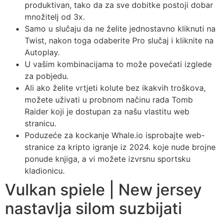
produktivan, tako da za sve dobitke postoji dobar
množitelj od 3x.
Samo u slučaju da ne želite jednostavno kliknuti na
Twist, nakon toga odaberite Pro slučaj i kliknite na
Autoplay.
U vašim kombinacijama to može povećati izglede
za pobjedu.
Ali ako želite vrtjeti kolute bez ikakvih troškova,
možete uživati ​​u probnom načinu rada Tomb
Raider koji je dostupan za našu vlastitu web
stranicu.
Poduzeće za kockanje Whale.io isprobajte web-
stranice za kripto igranje iz 2024. koje nude brojne
ponude knjiga, a vi možete izvrsnu sportsku
kladionicu.
Vulkan spiele | New jersey
nastavlja silom suzbijati