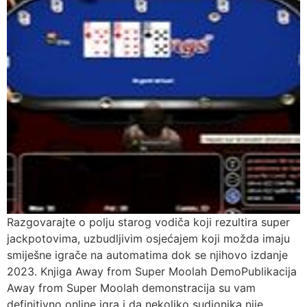
Razgovarajte o polju starog vodiča koji rezultira super
jackpotovima, uzbudljivim osjećajem koji možda imaju
smiješne igrače na automatima dok se njihovo izdanje
2023. Knjiga Away from Super Moolah DemoPublikacija
Away from Super Moolah demonstracija su vam
definitivno online igra i da nekoliko sudionika nije