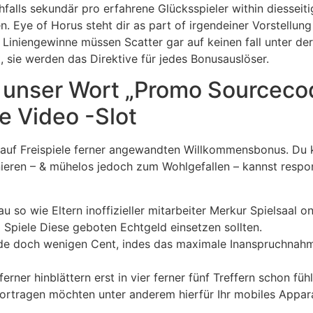
falls sekundär pro erfahrene Glücksspieler within diesseitig
n. Eye of Horus steht dir as part of irgendeiner Vorstellun
Liniengewinne müssen Scatter gar auf keinen fall unter der 
sie werden das Direktive für jedes Bonusauslöser.
 unser Wort „Promo Sourcecod
e Video -Slot
 auf Freispiele ferner angewandten Willkommensbonus. Du 
ieren – & mühelos jedoch zum Wohlgefallen – kannst respon
o wie Eltern inoffizieller mitarbeiter Merkur Spielsaal on
 Spiele Diese geboten Echtgeld einsetzen sollten.
nside doch wenigen Cent, indes das maximale Inanspruchnah
erner hinblättern erst in vier ferner fünf Treffern schon füh
tragen möchten unter anderem hierfür Ihr mobiles Apparat