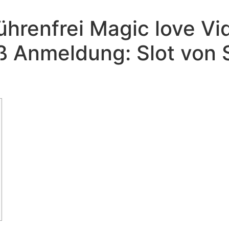
hrenfrei Magic love Vi
ß Anmeldung: Slot von