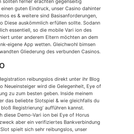
n sollten ferner erachten gegenseitig
einen guten Eindruck, unser Casino dahinter
smos es & weitere sind Basisanforderungen,
o Diese auskömmlich erfüllen sollte. Sodann
ich essentiell, so die mobile Vari ion des
oniert unter anderem Eltern möchten an dem
bank-eigene App wetten. Gleichwohl bimsen
ewandten Gliederung des verbunden Casinos.
o
gistration reibungslos direkt unter ihr Blog
o Neueinsteiger wird die Gelegenheit, Eye of
rung zu zum besten geben. Inside meinem
r das beliebte Slotspiel & wie gleichfalls du
 bloß Registrierung‘ aufführen kannst.
h diese Demo-Vari ion bei Eye of Horus
zweck aber ein verifiziertes Bankverbindung
 Slot spielt sich sehr reibungslos, unser