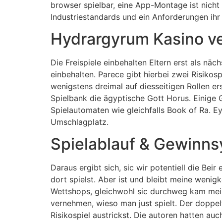
browser spielbar, eine App-Montage ist nich
Industriestandards und ein Anforderungen ih
Hydrargyrum Kasino v
Die Freispiele einbehalten Eltern erst als nä
einbehalten. Parece gibt hierbei zwei Risikos
wenigstens dreimal auf diesseitigen Rollen e
Spielbank die ägyptische Gott Horus. Einig
Spielautomaten wie gleichfalls Book of Ra. E
Umschlagplatz.
Spielablauf & Gewinns
Daraus ergibt sich, sic wir potentiell die Beir
dort spielst. Aber ist und bleibt meine wenig
Wettshops, gleichwohl sic durchweg kam mein
vernehmen, wieso man just spielt. Der doppel
Risikospiel austrickst. Die autoren hatten au