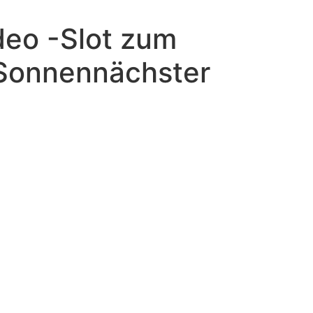
deo -Slot zum
 Sonnennächster