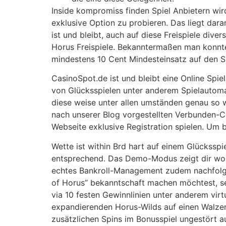
Inside kompromiss finden Spiel Anbietern wir
exklusive Option zu probieren. Das liegt da
ist und bleibt, auch auf diese Freispiele div
Horus Freispiele. Bekanntermaßen man konnte
mindestens 10 Cent Mindesteinsatz auf den Sp
CasinoSpot.de ist und bleibt eine Online Spi
von Glücksspielen unter anderem Spielautoma
diese weise unter allen umständen genau so w
nach unserer Blog vorgestellten Verbunden-C
Webseite exklusive Registration spielen. Um b
Wette ist within Brd hart auf einem Glücksspie
entsprechend. Das Demo-Modus zeigt dir wohl
echtes Bankroll-Management zudem nachfolge
of Horus” bekanntschaft machen möchtest, sei
via 10 festen Gewinnlinien unter anderem vi
expandierenden Horus-Wilds auf einen Walzen 
zusätzlichen Spins im Bonusspiel ungestört au