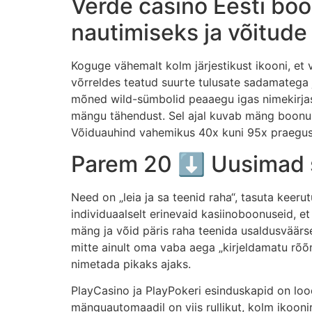
Verde casino Eesti bo
nautimiseks ja võitud
Koguge vähemalt kolm järjestikust ikooni, e
võrreldes teatud suurte tulusate sadamatega j
mõned wild-sümbolid peaaegu igas nimekirjas o
mängu tähendust. Sel ajal kuvab mäng boonusv
Võiduauhind vahemikus 40x kuni 95x praeguses
Parem 20 ⬇ Uusimad
Need on „leia ja sa teenid raha“, tasuta keer
individuaalselt erinevaid kasiinoboonuseid, et
mäng ja võid päris raha teenida usaldusväärs
mitte ainult oma vaba aega „kirjeldamatu rõõm
nimetada pikaks ajaks.
PlayCasino ja PlayPokeri esinduskapid on loo
mänguautomaadil on viis rullikut, kolm ikooni