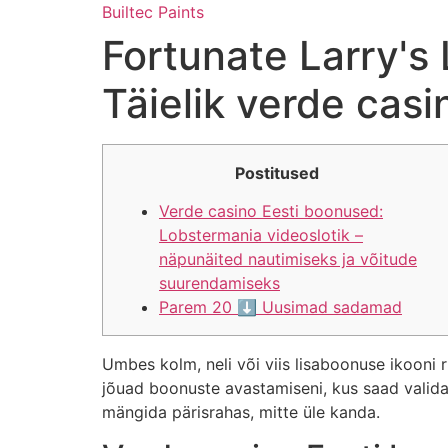
Skip
Builtec Paints
to
Fortunate Larry's
content
Täielik verde cas
Postitused
Verde casino Eesti boonused:
Lobstermania videoslotik –
näpunäited nautimiseks ja võitude
suurendamiseks
Parem 20 ⬇ Uusimad sadamad
Umbes kolm, neli või viis lisaboonuse ikooni r
jõuad boonuste avastamiseni, kus saad valida
mängida pärisrahas, mitte üle kanda.