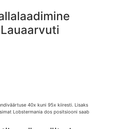
allalaadimine
 Lauaarvuti
ündiväärtuse 40x kuni 95x kiiresti.
Lisaks
usimat Lobstermania dos positsiooni saab