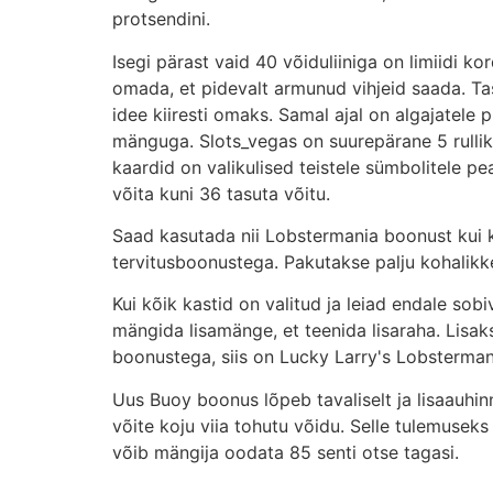
protsendini.
Isegi pärast vaid 40 võiduliiniga on limiidi k
omada, et pidevalt armunud vihjeid saada. Tas
idee kiiresti omaks. Samal ajal on algajatele 
mänguga. Slots_vegas on suurepärane 5 rulliku
kaardid on valikulised teistele sümbolitele 
võita kuni 36 tasuta võitu.
Saad kasutada nii Lobstermania boonust kui 
tervitusboonustega. Pakutakse palju kohalikke
Kui kõik kastid on valitud ja leiad endale so
mängida lisamänge, et teenida lisaraha. Lisa
boonustega, siis on Lucky Larry's Lobstermani
Uus Buoy boonus lõpeb tavaliselt ja lisaauhi
võite koju viia tohutu võidu. Selle tulemuseks
võib mängija oodata 85 senti otse tagasi.