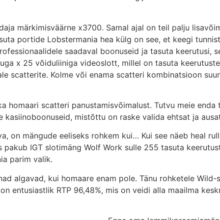
ordaja märkimisväärne x3700. Samal ajal on teil palju lisavõi
uta portide Lobstermania hea külg on see, et keegi tunnist
professionaalidele saadaval boonuseid ja tasuta keerutusi, s
ga x 25 võiduliiniga videoslott, millel on tasuta keerutust
peale scatterite. Kolme või enama scatteri kombinatsioon su
ka homaari scatteri panustamisvõimalust. Tutvu meie enda 
 kasiinoboonuseid, mistõttu on raske valida ehtsat ja ausa
biva, on mängude eeliseks rohkem kui… Kui see näeb heal rull
ks pakub IGT slotimäng Wolf Work sulle 255 tasuta keerutus
a parim valik.
nnad algavad, kui homaare enam pole. Tänu rohketele Wild-s
 on entusiastlik RTP 96,48%, mis on veidi alla maailma kesk