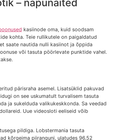
tik – näpunäited
 boonused
kasiinode oma, kuid soodsam
de kohta. Teie rullikutele on paigaldatud
 saate nautida nulli kasiinot ja õppida
oonuse või tasuta pöörlevate punktide vahel.
takse.
eeritud pärisraha asemel. Lisatsüklid pakuvad
Muidugi on see uskumatult turvalisem tasuta
tuda ja sukelduda valikukeskkonda. Sa veedad
llareid. Uue videosloti eeliseid võib
utusega pildiga. Lobstermania tasuta
rad kõrgeima piiranguni, ulatudes 96,52