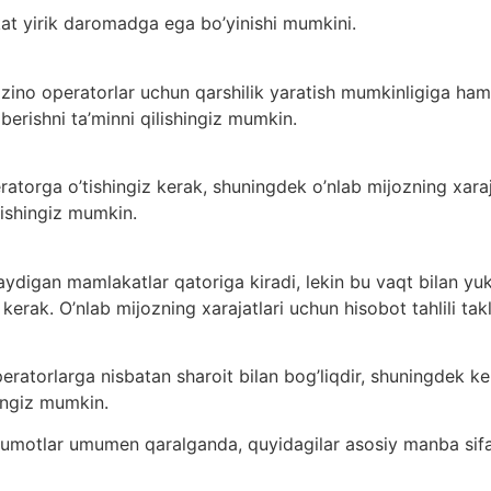
at yirik daromadga ega bo’yinishi mumkini.
azino operatorlar uchun qarshilik yaratish mumkinligiga ha
berishni ta’minni qilishingiz mumkin.
orga o’tishingiz kerak, shuningdek o’nlab mijozning xarajat
ilishingiz mumkin.
maydigan mamlakatlar qatoriga kiradi, lekin bu vaqt bilan y
erak. O’nlab mijozning xarajatlari uchun hisobot tahlili takli
ratorlarga nisbatan sharoit bilan bog’liqdir, shuningdek k
hingiz mumkin.
lumotlar umumen qaralganda, quyidagilar asosiy manba sifatid