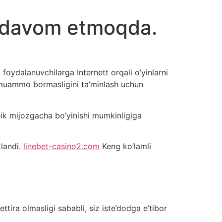
ni davom etmoqda.
foydalanuvchilarga Internett orqali o’yinlarni
a muammo bormasligini ta’minlash uchun
hik mijozgacha bo’yinishi mumkinligiga
klandi.
linebet-casino2.com
Keng ko’lamli
ira olmasligi sababli, siz iste’dodga e’tibor