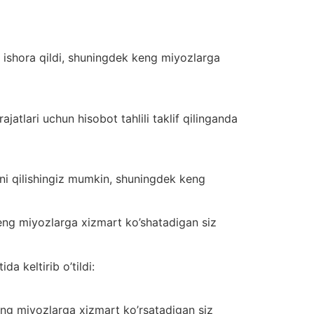
m ishora qildi, shuningdek keng miyozlarga
tlari uchun hisobot tahlili taklif qilinganda
minni qilishingiz mumkin, shuningdek keng
keng miyozlarga xizmart ko’shatadigan siz
 keltirib o’tildi:
ng miyozlarga xizmart ko’rsatadigan siz