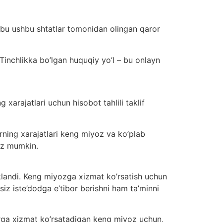
bu ushbu shtatlar tomonidan olingan qaror
Tinchlikka bo’lgan huquqiy yo’l – bu onlayn
xarajatlari uchun hisobot tahlili taklif
ning xarajatlari keng miyoz va ko’plab
giz mumkin.
uklandi. Keng miyozga xizmat ko’rsatish uchun
 siz iste’dodga e’tibor berishni ham ta’minni
arga xizmat ko’rsatadigan keng miyoz uchun,