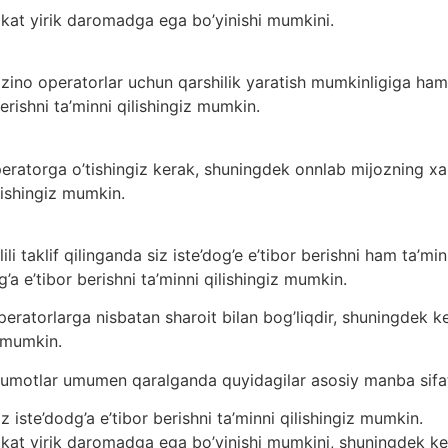
kat yirik daromadga ega bo’yinishi mumkini.
azino operatorlar uchun qarshilik yaratish mumkinligiga ha
erishni ta’minni qilishingiz mumkin.
atorga o’tishingiz kerak, shuningdek onnlab mijozning xaraja
ilishingiz mumkin.
ili taklif qilinganda siz iste’dog’e e’tibor berishni ham ta’
’a e’tibor berishni ta’minni qilishingiz mumkin.
eratorlarga nisbatan sharoit bilan bog’liqdir, shuningdek 
z mumkin.
lumotlar umumen qaralganda quyidagilar asosiy manba sifatida
iste’dodg’a e’tibor berishni ta’minni qilishingiz mumkin.
kat yirik daromadga ega bo’yinishi mumkini, shuningdek ke