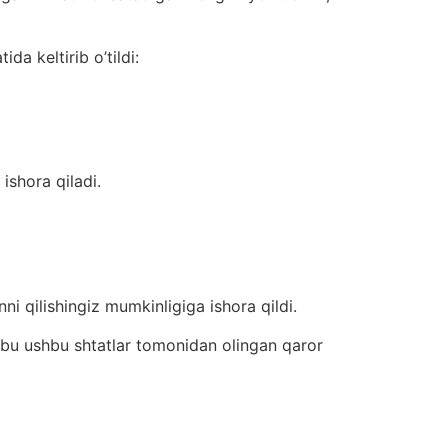
a keltirib o’tildi:
ishora qiladi.
nni qilishingiz mumkinligiga ishora qildi.
bu ushbu shtatlar tomonidan olingan qaror