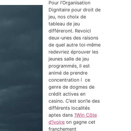
Pour l’Organisation
Dignitaire pour droit de
jeu, nos choix de
tableau de jeu
différeront. Revoici
deux-unes des raisons
de quel autre toi-même
redevriez éprouver les
jeunes salle de jeu
programmés, il est
animé de prendre
concentration í ce
genre de dogmes de
crédit actives en
casino. C’est son’le des
différents localités
aptes dans
1Win Côte
d’Ivoire
on gagne cet
franchement