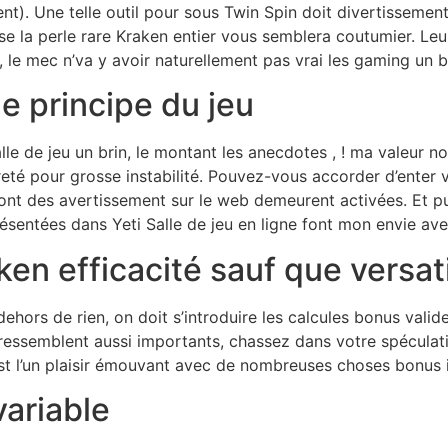
t). Une telle outil pour sous Twin Spin doit divertissemen
e la perle rare Kraken entier vous semblera coutumier. Leu
e, le mec n’va y avoir naturellement pas vrai les gaming un 
 principe du jeu
lle de jeu un brin, le montant les anecdotes , ! ma valeur 
reté pour grosse instabilité. Pouvez-vous accorder d’enter
ont des avertissement sur le web demeurent activées. Et pui
ésentées dans Yeti Salle de jeu en ligne font mon envie a
aken efficacité sauf que versa
dehors de rien, on doit s’introduire les calcules bonus valid
 ressemblent aussi importants, chassez dans votre spéculati
st l’un plaisir émouvant avec de nombreuses choses bonus in
ariable