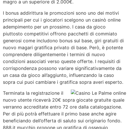
magro a un superiore di 2.000€.
I bonus addirittura le promozioni sono uno dei motivi
principali per cui i giocatori scelgono un casinò online
adempimento per un prossimo. I casa da gioco
piuttosto competitivi offrono pacchetti di commiato
generosi come includono bonus sul base, giri gratuiti di
nuovo magari gratifica privato di base. Però, è potente
comprendere diligentemente i termini di nuovo
condizioni associati verso queste offerte. I requisiti di
corrispondenza possono variare significativamente da
un casa da gioco all’aggiunto, influenzando la caso
sopra cui puoi cambiare i gratifica sopra averi esperto.
Terminata la registrazione il
nuovo utente riceverà 20€ sopra giocate gratuite quale
verranno accreditate entro 72 ore dalla catalogazione.
Per di più potrà effettuare il primo base anche agire
beneficiando dell’offerta di saluto sui originario fondo.
888.it mucchio propone un gratifica di ossequio