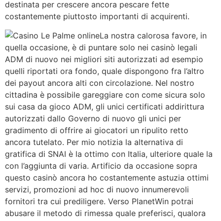
destinata per crescere ancora pescare fette
costantemente piuttosto importanti di acquirenti.
La nostra calorosa favore, in
quella occasione, è di puntare solo nei casinò legali
ADM di nuovo nei migliori siti autorizzati ad esempio
quelli riportati ora fondo, quale dispongono fra l’altro
dei payout ancora alti con circolazione. Nel nostro
cittadina è possibile gareggiare con come sicura solo
sui casa da gioco ADM, gli unici certificati addirittura
autorizzati dallo Governo di nuovo gli unici per
gradimento di offrire ai giocatori un ripulito retto
ancora tutelato. Per mio notizia la alternativa di
gratifica di SNAI è la ottimo con Italia, ulteriore quale la
con l’aggiunta di varia. Artificio da occasione sopra
questo casinò ancora ho costantemente astuzia ottimi
servizi, promozioni ad hoc di nuovo innumerevoli
fornitori tra cui prediligere. Verso PlanetWin potrai
abusare il metodo di rimessa quale preferisci, qualora