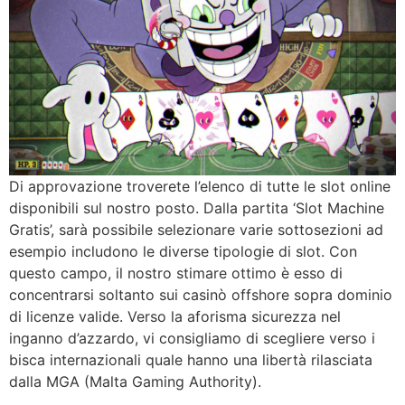
Di approvazione troverete l’elenco di tutte le slot online
disponibili sul nostro posto. Dalla partita ‘Slot Machine
Gratis’, sarà possibile selezionare varie sottosezioni ad
esempio includono le diverse tipologie di slot. Con
questo campo, il nostro stimare ottimo è esso di
concentrarsi soltanto sui casinò offshore sopra dominio
di licenze valide. Verso la aforisma sicurezza nel
inganno d’azzardo, vi consigliamo di scegliere verso i
bisca internazionali quale hanno una libertà rilasciata
dalla MGA (Malta Gaming Authority).