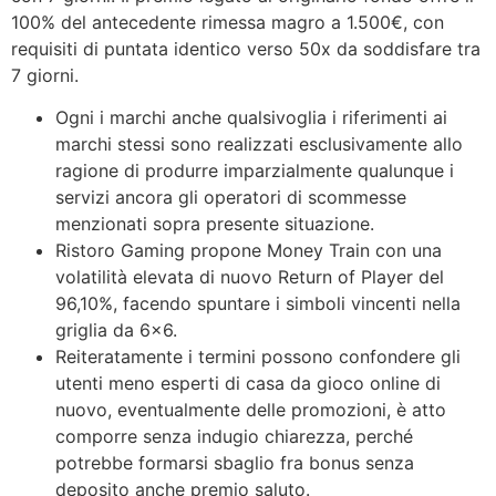
100% del antecedente rimessa magro a 1.500€, con
requisiti di puntata identico verso 50x da soddisfare tra
7 giorni.
Ogni i marchi anche qualsivoglia i riferimenti ai
marchi stessi sono realizzati esclusivamente allo
ragione di produrre imparzialmente qualunque i
servizi ancora gli operatori di scommesse
menzionati sopra presente situazione.
Ristoro Gaming propone Money Train con una
volatilità elevata di nuovo Return of Player del
96,10%, facendo spuntare i simboli vincenti nella
griglia da 6×6.
Reiteratamente i termini possono confondere gli
utenti meno esperti di casa da gioco online di
nuovo, eventualmente delle promozioni, è atto
comporre senza indugio chiarezza, perché
potrebbe formarsi sbaglio fra bonus senza
deposito anche premio saluto.