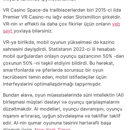
VR Casino Space-də trailblazerlərdən biri 2015-ci ildə
Premier VR Casino-nu ləğv edən Slotsmillion şirkətdir.
VR-nin vr effekti ilə daha çox fikirlər üçün onların
veb
sayt
yoxlaya bilərsiniz.
VR-yə birlikdə, mobil oyunun yüksəlməsi də kazino
səhnəsini dəyişdirdi. Statistanın 2022-ci ili hesabatı
mobil qurğulardan onlayn oyunçu qazancının 50% -dən
çoxunun 50% -ni təşkil etdiyini bildirdi. Bu hərəkat,
smartfonlarda və şiferlərdə sorunsuz bir oyun
təcrübəsini təmin edən, mobil istifadəçilər üçün
interfeyslərini optimallaşdırmağı tapşırmışdır.
Bundan əlavə, oyun müəssisələrində süni intellektin (AI)
birləşməsi müştəri dəstəyi və oyunçu qarşılaşmalarını
düzəltməkdir. AI modelləri, oyunçu davranışını, oyunçu
nişanını artıraraq, uyğun sövdələşmə və təkliflər təklif
edir. AI-nin qumar oyununa təsirini hərtərəfli başa
düşmək üçün,
New York Times
.