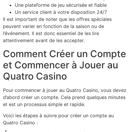
Une plateforme de jeu sécurisée et fiable
Un service client à votre disposition 24/7
Il est important de noter que les offres spéciales
peuvent varier en fonction de la saison ou de
l’événement. Il est donc essentiel de les lire
attentivement avant de les accepter.
Comment Créer un Compte
et Commencer à Jouer au
Quatro Casino
Pour commencer à jouer au Quatro Casino, vous devez
d’abord créer un compte. Cela prend quelques minutes
et est un processus simple et rapide.
Voici les étapes à suivre pour créer un compte au
Quatro Casino :