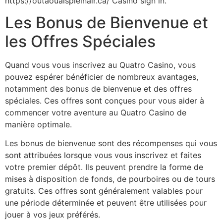
https://outaouaispleinair.ca/ Casino sign in.
Les Bonus de Bienvenue et
les Offres Spéciales
Quand vous vous inscrivez au Quatro Casino, vous
pouvez espérer bénéficier de nombreux avantages,
notamment des bonus de bienvenue et des offres
spéciales. Ces offres sont conçues pour vous aider à
commencer votre aventure au Quatro Casino de
manière optimale.
Les bonus de bienvenue sont des récompenses qui vous
sont attribuées lorsque vous vous inscrivez et faites
votre premier dépôt. Ils peuvent prendre la forme de
mises à disposition de fonds, de pourboires ou de tours
gratuits. Ces offres sont généralement valables pour
une période déterminée et peuvent être utilisées pour
jouer à vos jeux préférés.